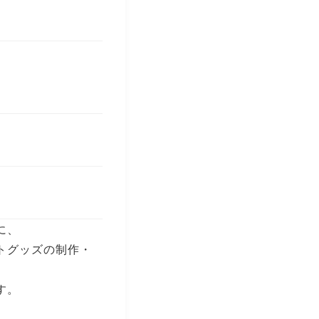
に、
トグッズの制作・
す。