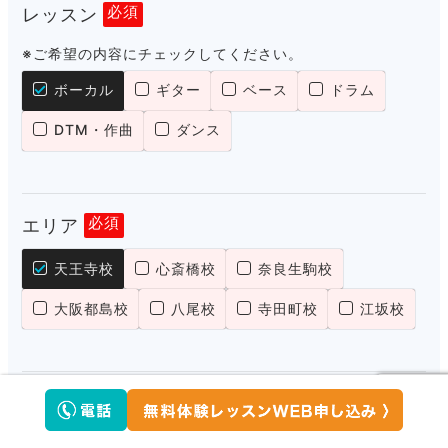
レッスン
必須
※ご希望の内容にチェックしてください。
ボーカル
ギター
ベース
ドラム
DTM・作曲
ダンス
エリア
必須
天王寺校
心斎橋校
奈良生駒校
大阪都島校
八尾校
寺田町校
江坂校
レッスン候補日
第1候補日